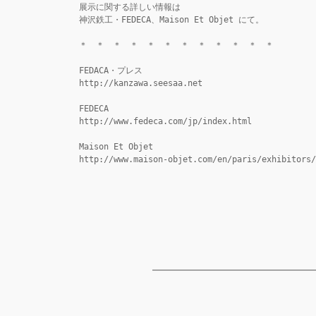
展示に関する詳しい情報は

神沢鉄工・FEDECA、Maison Et Objet にて。

＊　＊　＊　＊　＊　＊　＊　＊　＊　＊　＊　＊

FEDACA・プレス

http://kanzawa.seesaa.net

FEDECA

http://www.fedeca.com/jp/index.html

Maison Et Objet

http://www.maison-objet.com/en/paris/exhibitors/