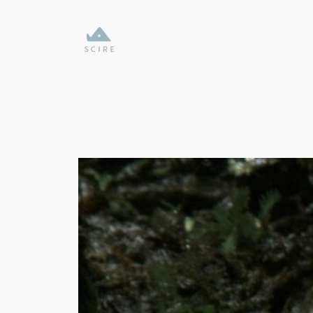
内
容
を
ス
キ
ッ
プ