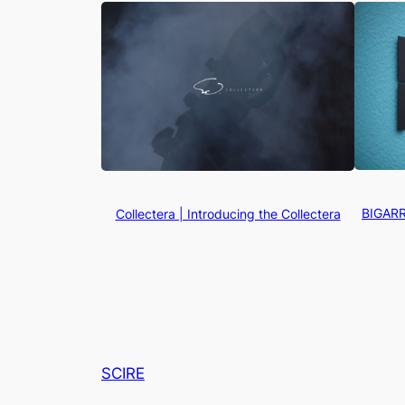
BIGA
Collectera | Introducing the Collectera
SCIRE