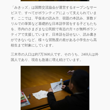
「みきッズ」は国際交流協会が運営するオープンなサー
ビスで、すべてがボランティアによって支えられていま
す。ここでは、平仮名の読み方、宿題の本読み、算数ド
リルでの筆算など基礎的な日本語学習をする子どもたち
を、市内のさまざまな公民館で有志の方々が無料ボラン
ティアで支援しています。日本語を話せない、読み書き
ができないなど、様々な習熟度の差がある小学生から高
校生まで対象にしています。
三木市の人口は約7万3600人です。そのうち、2469人は外
国人であり、現在も急速に増え続けています。