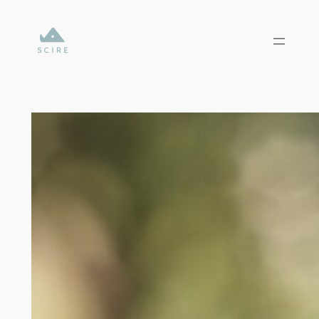
内
容
を
ス
キ
ッ
プ