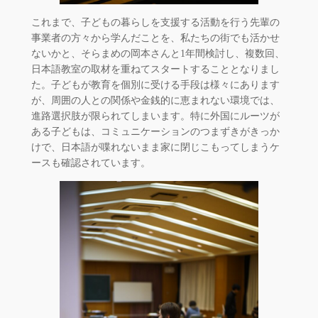
これまで、子どもの暮らしを支援する活動を行う先輩の
事業者の方々から学んだことを、私たちの街でも活かせ
ないかと、そらまめの岡本さんと1年間検討し、複数回、
日本語教室の取材を重ねてスタートすることとなりまし
た。子どもが教育を個別に受ける手段は様々にあります
が、周囲の人との関係や金銭的に恵まれない環境では、
進路選択肢が限られてしまいます。特に外国にルーツが
ある子どもは、コミュニケーションのつまずきがきっか
けで、日本語が喋れないまま家に閉じこもってしまうケ
ースも確認されています。