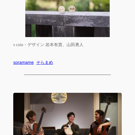
s coin・デザイン:岩本有貴、山田勇人
soramame
そらまめ