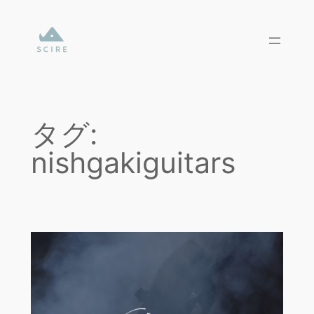
内
容
を
ス
キ
ッ
プ
タグ:
nishgakiguitars