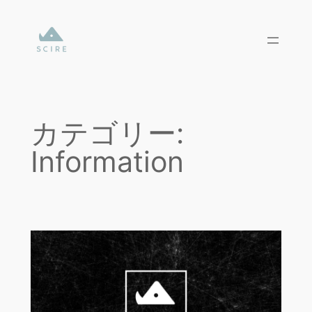
内
容
を
ス
キ
ッ
プ
カテゴリー:
Information