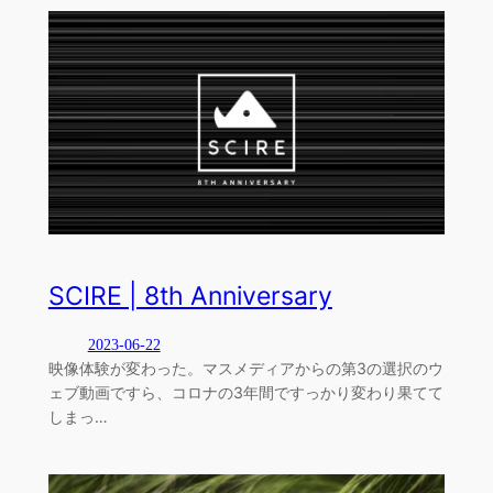
SCIRE | 8th Anniversary
2023-06-22
映像体験が変わった。マスメディアからの第3の選択のウ
ェブ動画ですら、コロナの3年間ですっかり変わり果てて
しまっ…